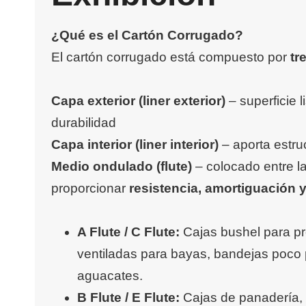
¿Qué es el Cartón Corrugado?
El cartón corrugado está compuesto por
tr
Capa exterior (liner exterior)
– superficie l
durabilidad
Capa interior (liner interior)
– aporta estru
Medio ondulado (flute)
– colocado entre l
proporcionar
resistencia, amortiguación y
A Flute / C Flute:
Cajas bushel para p
ventiladas para bayas, bandejas poco
aguacates.
B Flute / E Flute:
Cajas de panadería, 