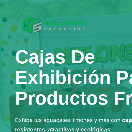
Cajas De
Exhibición P
Productos F
Exhibe tus aguacates, limones y más con
caj
resistentes, atractivas y ecológicas
.