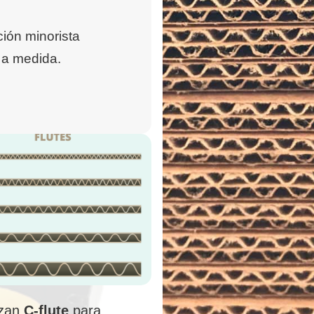
ión minorista
 a medida.
izan
C-flute
para