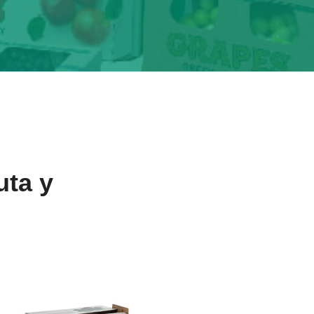
N
uta y