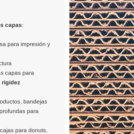
es capas
:
isa para impresión y
ctura
as capas para
 rigidez
roductos, bandejas
 profundas para
cajas para donuts,