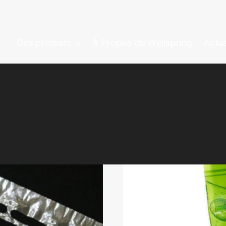
Des produits
À Propos de Wellspring
Actua