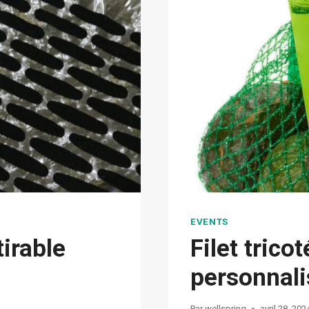
EVENTS
irable
Filet trico
personnali
Par
wellspring
avril 28, 202