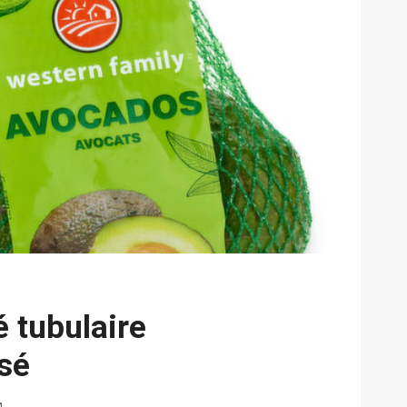
té tubulaire
sé
4