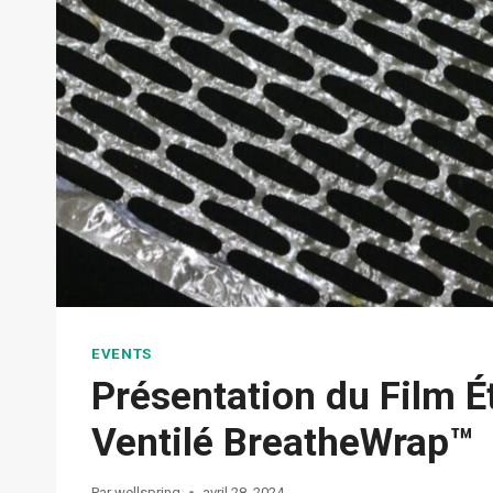
EVENTS
Présentation du Film Ét
Ventilé BreatheWrap™
Par
wellspring
avril 28, 2024