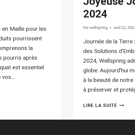
Joyeuse Jo
2024
 en Maille pour les
Par
wellspring
avril 22, 202
uits pourrissent
Journée de la Terre
comprenons la
des Solutions d’Emba
s pourris après
2024, Wellspring ad
uat est essentiel
globe. Aujourd’hui 
e vos…
à la beauté de notre
à préserver et prot
LIRE LA SUITE