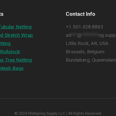
ts
Contact Info
Tubular Netting
+1 501.428.8863
ed Stretch Wrap
ad
***
@
********
ng.supp
etting
Little Rock, AR, USA
Rollstock
Brussels, Belgium
s Tree Netting
Bundaberg, Queenslan
Mesh Bags
© 2024 Wellspring Supply LLC | All Rights Reserved.