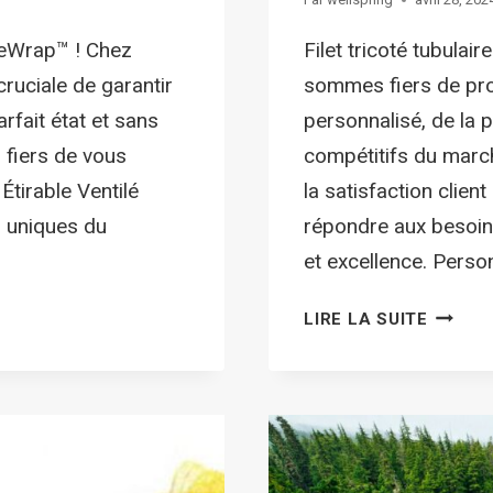
theWrap™ ! Chez
Filet tricoté tubulai
ruciale de garantir
sommes fiers de prop
rfait état et sans
personnalisé, de la p
fiers de vous
compétitifs du marc
Étirable Ventilé
la satisfaction clien
s uniques du
répondre aux besoins
et excellence. Perso
LIRE LA SUITE