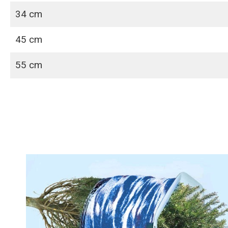
34 cm
45 cm
55 cm