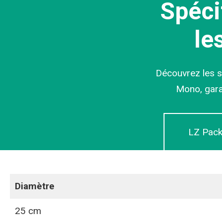
Spéci
le
Découvrez les s
Mono, garan
LZ Pack
Diamètre
25 cm