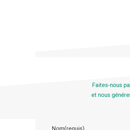
Faites-nous pa
et nous génére
Nom
(requis)