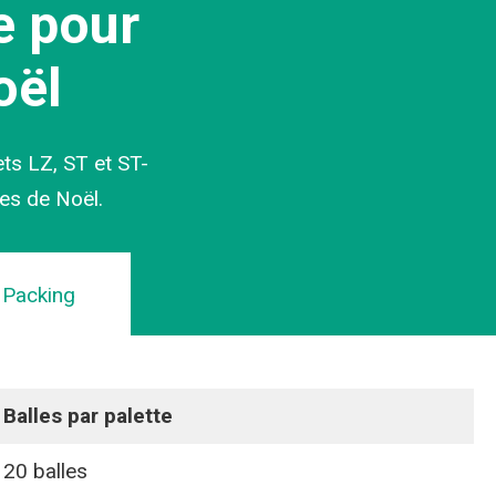
e pour
oël
ts LZ, ST et ST-
res de Noël.
Packing
Balles par palette
20 balles